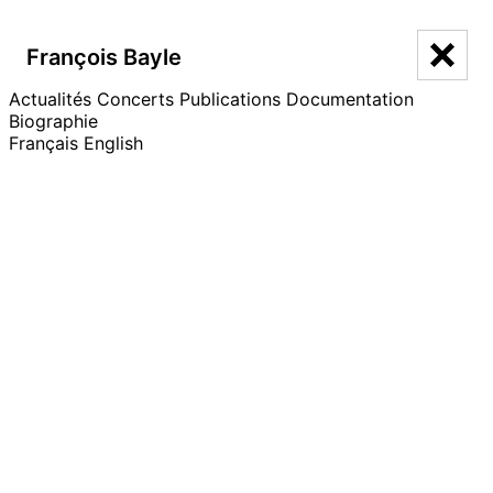
François Bayle
François Bayle
Écrits
Entretiens
Acousmographies
Actualités
Concerts
Publications
Documentation
Biographie
Français
English
Actualités, concerts,
dernières publications…
Publications
Tout voir
2024
Divine
Le
Diabolus in
2024
2023